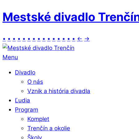
Mestské divadlo Trenčí
•
•
•
•
•
•
•
•
•
•
•
•
•
•
•
←
→
Menu
Divadlo
O nás
Vznik a história divadla
Ľudia
Program
Komplet
Trenčín a okolie
Školy