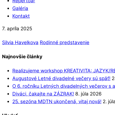
Repertoár
Galéria
Kontakt
7. apríla 2025
Silvia Havelkova
Rodinné predstavenie
Najnovšie články
Realizujeme workshop KREATIVITA: JAZYK/
Augustové Letné divadelné večery sú späť!
2
O 6. ročníku Letných divadelných večerov s 
Diváci, čakajte na ZÁZRAK!
8. júla 2026
25. sezóna MDTN ukončená, vitaj nová!
2. jú