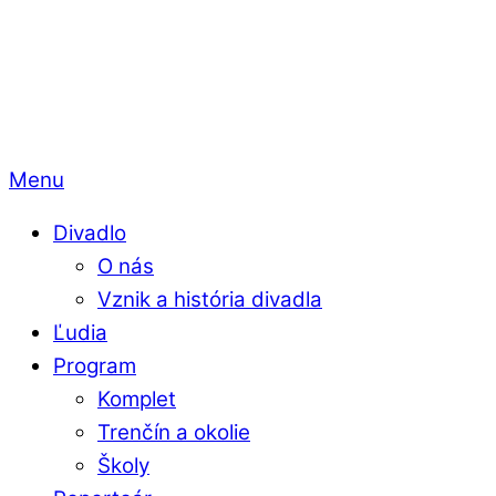
Menu
Divadlo
O nás
Vznik a história divadla
Ľudia
Program
Komplet
Trenčín a okolie
Školy