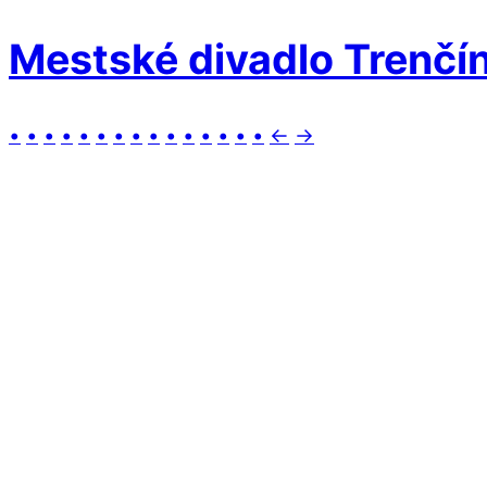
Mestské divadlo Trenčí
•
•
•
•
•
•
•
•
•
•
•
•
•
•
•
←
→