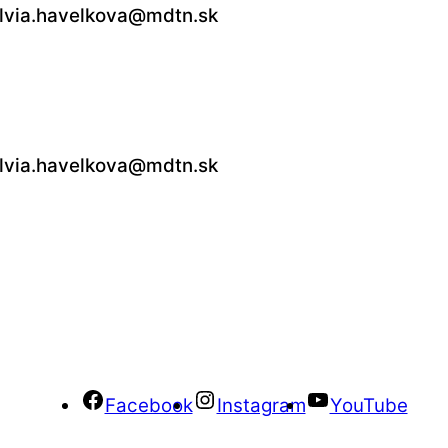
silvia.havelkova@mdtn.sk
silvia.havelkova@mdtn.sk
Facebook
Instagram
YouTube