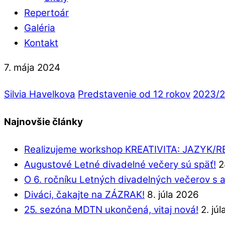
Repertoár
Galéria
Kontakt
7. mája 2024
Silvia Havelkova
Predstavenie od 12 rokov
2023/
Najnovšie články
Realizujeme workshop KREATIVITA: JAZYK/
Augustové Letné divadelné večery sú späť!
2
O 6. ročníku Letných divadelných večerov s 
Diváci, čakajte na ZÁZRAK!
8. júla 2026
25. sezóna MDTN ukončená, vitaj nová!
2. jú