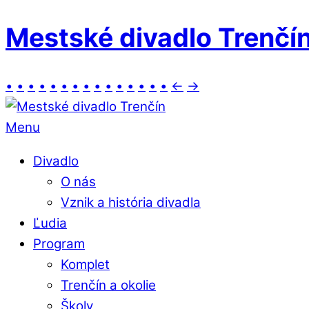
Mestské divadlo Trenčí
•
•
•
•
•
•
•
•
•
•
•
•
•
•
•
←
→
Menu
Divadlo
O nás
Vznik a história divadla
Ľudia
Program
Komplet
Trenčín a okolie
Školy