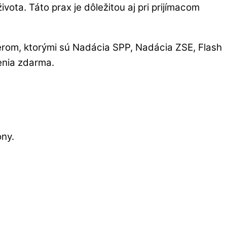
vota. Táto prax je dôležitou aj pri prijímacom
erom, ktorými sú Nadácia SPP, Nadácia ZSE, Flash
venia zdarma.
óny.