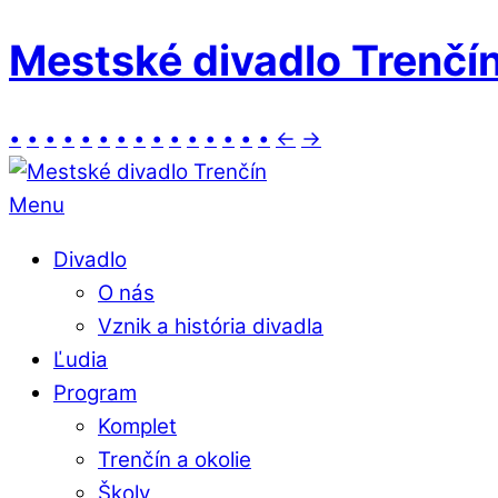
Mestské divadlo Trenčí
•
•
•
•
•
•
•
•
•
•
•
•
•
•
•
←
→
Menu
Divadlo
O nás
Vznik a história divadla
Ľudia
Program
Komplet
Trenčín a okolie
Školy