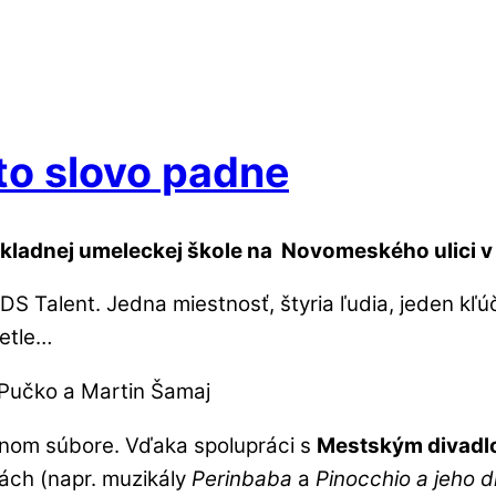
to slovo padne
kladnej umeleckej škole na Novomeského ulici v
DS Talent. Jedna miestnosť, štyria ľudia, jeden kľú
vetle…
Pučko a Martin Šamaj
álnom súbore. Vďaka spolupráci s
Mestským divadl
ách (napr. muzikály
Perinbaba
a
Pinocchio a jeho d