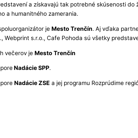
redstavení a získavajú tak potrebné skúsenosti do ži
ého a humanitného zamerania.
 spoluorganizátor je
Mesto Trenčín
. Aj vďaka partn
.o., Webprint s.r.o., Cafe Pohoda sú všetky predsta
h večerov je
Mesto Trenčín
dpore
Nadácie SPP
.
dpore
Nadácie ZSE
a jej programu Rozprúdime regi