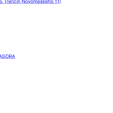
UŠ Trenčín Novomeského 11)
DRAGORA