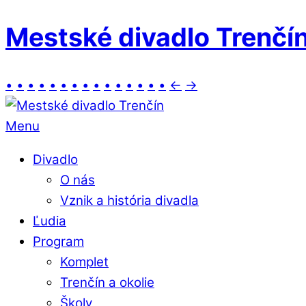
Mestské divadlo Trenčí
•
•
•
•
•
•
•
•
•
•
•
•
•
•
•
←
→
Menu
Divadlo
O nás
Vznik a história divadla
Ľudia
Program
Komplet
Trenčín a okolie
Školy