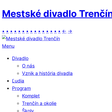
Mestské divadlo Trenčí
•
•
•
•
•
•
•
•
•
•
•
•
•
•
•
←
→
Menu
Divadlo
O nás
Vznik a história divadla
Ľudia
Program
Komplet
Trenčín a okolie
Školy