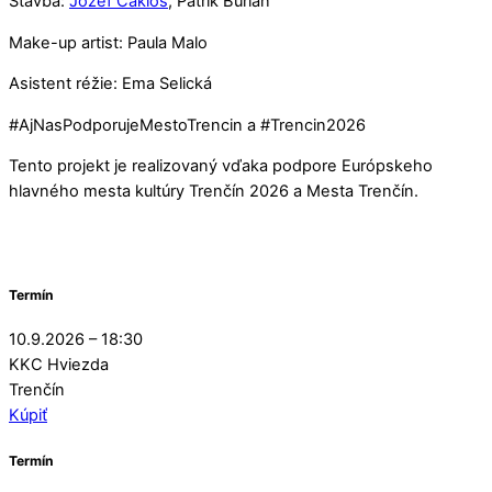
Stavba:
Jozef Čakloš
, Patrik Burian
Make-up artist: Paula Malo
Asistent réžie: Ema Selická
#AjNasPodporujeMestoTrencin a #Trencin2026
Tento projekt je realizovaný vďaka podpore Európskeho
hlavného mesta kultúry Trenčín 2026 a Mesta Trenčín.
Termín
10.9.2026 – 18:30
KKC Hviezda
Trenčín
Kúpiť
Termín