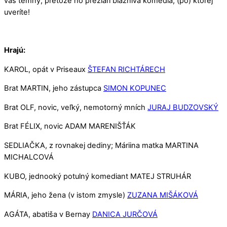
vás temný, pretože ho prežiari bláznivá komédia, (po) ktorej
uveríte!
Hrajú:
KAROL, opát v Priseaux
ŠTEFAN RICHTÁRECH
Brat MARTIN, jeho zástupca
SIMON KOPUNEC
Brat OLF, novic, veľký, nemotorný mních
JURAJ BUDZOVSKÝ
Brat FÉLIX, novic ADAM MARENIŠŤÁK
SEDLIAČKA, z rovnakej dediny; Máriina matka MARTINA
MICHALCOVÁ
KUBO, jednooký potulný komediant MATEJ STRUHÁR
MÁRIA, jeho žena (v istom zmysle)
ZUZANA MIŠÁKOVÁ
AGÁTA, abatiša v Bernay
DANICA JURČOVÁ