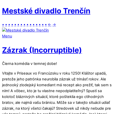
Mestské divadlo Trenčín
•
•
•
•
•
•
•
•
•
•
•
•
•
•
•
←
→
Menu
Zázrak (Incorruptible)
Čierna komédia v temnej dobe!
Vitajte v Priseaux vo Francúzsku v roku 1250! Kláštor upadá,
pretože jeho patrónka neurobila zázrak už trinásť rokov. Ale
jednooký zlodejský komediant má recept ako prežiť, tak sem s
ním! A vôbec, kto je tu vlastne nepodplatiteľný? Spustí sa
kolotoč bláznivých situácií, ktoré pošteklia ego ctihodných
bratov, ale najmä vašu bránicu. Môže sa v takejto situácii udiať
zázrak, na ktorý všetci čakajú? Stredovek už nikdy nebude pre