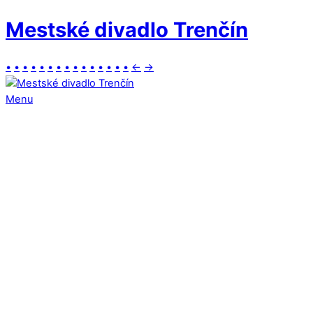
Mestské divadlo Trenčín
•
•
•
•
•
•
•
•
•
•
•
•
•
•
•
←
→
Menu