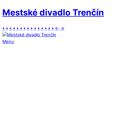
Mestské divadlo Trenčín
•
•
•
•
•
•
•
•
•
•
•
•
•
•
•
←
→
Menu