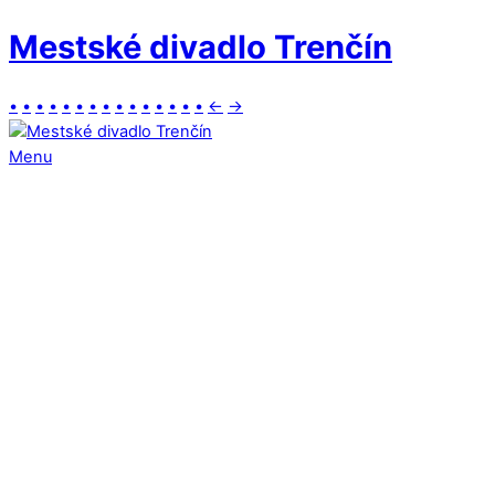
Mestské divadlo Trenčín
•
•
•
•
•
•
•
•
•
•
•
•
•
•
•
←
→
Menu