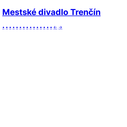
Mestské divadlo Trenčín
•
•
•
•
•
•
•
•
•
•
•
•
•
•
•
←
→