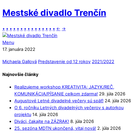
Mestské divadlo Trenčín
•
•
•
•
•
•
•
•
•
•
•
•
•
•
•
←
→
Menu
17. januára 2022
Michaela Gallová
Predstavenie od 12 rokov
2021/2022
Najnovšie články
Realizujeme workshop KREATIVITA: JAZYK/REČ,
KOMUNIKÁCIA/PÍSANIE celkom zdarma!
29. júla 2026
Augustové Letné divadelné večery sú späť!
24. júla 2026
O 6. ročníku Letných divadelných večerov s autorkou
projektu
14. júla 2026
Diváci, čakajte na ZÁZRAK!
8. júla 2026
25. sezóna MDTN ukončená, vitaj nová!
2. júla 2026