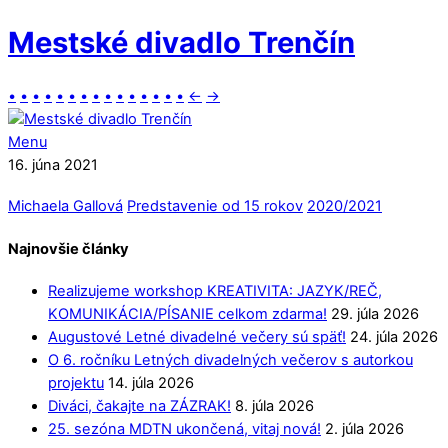
Mestské divadlo Trenčín
•
•
•
•
•
•
•
•
•
•
•
•
•
•
•
←
→
Menu
16. júna 2021
Michaela Gallová
Predstavenie od 15 rokov
2020/2021
Najnovšie články
Realizujeme workshop KREATIVITA: JAZYK/REČ,
KOMUNIKÁCIA/PÍSANIE celkom zdarma!
29. júla 2026
Augustové Letné divadelné večery sú späť!
24. júla 2026
O 6. ročníku Letných divadelných večerov s autorkou
projektu
14. júla 2026
Diváci, čakajte na ZÁZRAK!
8. júla 2026
25. sezóna MDTN ukončená, vitaj nová!
2. júla 2026