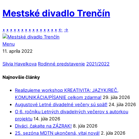
Mestské divadlo Trenčín
•
•
•
•
•
•
•
•
•
•
•
•
•
•
•
←
→
Menu
11. apríla 2022
Silvia Havelkova
Rodinné predstavenie
2021/2022
Najnovšie články
Realizujeme workshop KREATIVITA: JAZYK/REČ,
KOMUNIKÁCIA/PÍSANIE celkom zdarma!
29. júla 2026
Augustové Letné divadelné večery sú späť!
24. júla 2026
O 6. ročníku Letných divadelných večerov s autorkou
projektu
14. júla 2026
Diváci, čakajte na ZÁZRAK!
8. júla 2026
25. sezóna MDTN ukončená, vitaj nová!
2. júla 2026