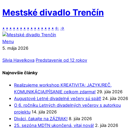
Mestské divadlo Trenčín
•
•
•
•
•
•
•
•
•
•
•
•
•
•
•
←
→
Menu
5. mája 2026
Silvia Havelkova
Predstavenie od 12 rokov
Najnovšie články
Realizujeme workshop KREATIVITA: JAZYK/REČ,
KOMUNIKÁCIA/PÍSANIE celkom zdarma!
29. júla 2026
Augustové Letné divadelné večery sú späť!
24. júla 2026
O 6. ročníku Letných divadelných večerov s autorkou
projektu
14. júla 2026
Diváci, čakajte na ZÁZRAK!
8. júla 2026
25. sezóna MDTN ukončená, vitaj nová!
2. júla 2026