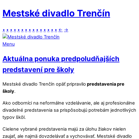
Mestské divadlo Trenčín
•
•
•
•
•
•
•
•
•
•
•
•
•
•
•
←
→
Menu
Aktuálna ponuka predpoludňajších
predstavení pre školy
Mestské divadlo Trenčín opäť pripravilo
predstavenia pre
školy
.
Ako odborníci na neformálne vzdelávanie, ale aj profesionálne
divadelné predstavenia sa prispôsobujú potrebám jednotlivých
typov škôl.
Cielene vybrané predstavenia majú za úlohu žiakov nielen
zaujať, ale najmä dovzdelávať a vychovávať. Mestské divadlo