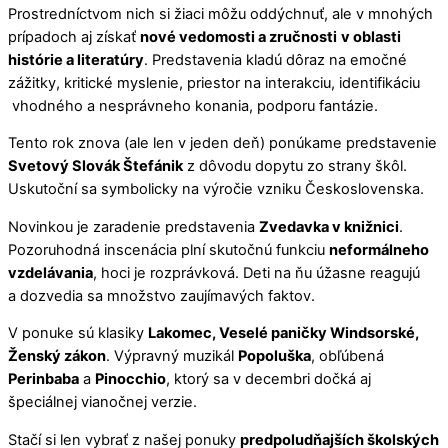
Prostredníctvom nich si žiaci môžu oddýchnuť, ale v mnohých
prípadoch aj získať
nové vedomosti a zručnosti
v oblasti
histórie a literatúry
. Predstavenia kladú dôraz na emočné
zážitky, kritické myslenie, priestor na interakciu, identifikáciu
vhodného a nesprávneho konania, podporu fantázie.
Tento rok znova (ale len v jeden deň) ponúkame predstavenie
Svetový Slovák Štefánik
z dôvodu dopytu zo strany škôl.
Uskutoční sa symbolicky na výročie vzniku Československa.
Novinkou je zaradenie predstavenia
Zvedavka v knižnici
.
Pozoruhodná inscenácia plní skutočnú funkciu
neformálneho
vzdelávania
, hoci je rozprávková. Deti na ňu úžasne reagujú
a dozvedia sa množstvo zaujímavých faktov.
V ponuke sú klasiky
Lakomec, Veselé paničky Windsorské,
Ženský zákon
. Výpravný muzikál
Popoluška
, obľúbená
Perinbaba
a
Pinocchio
, ktorý sa v decembri dočká aj
špeciálnej vianočnej verzie.
Stačí si len vybrať z našej ponuky
predpoludňajších školských