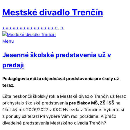
Mestské divadlo Trenčín
•
•
•
•
•
•
•
•
•
•
•
•
•
•
•
←
→
Menu
Jesenné školské predstavenia už v
predaji
Pedagógovia môžu objednávať predstavenia pre školy už
teraz.
Ešte neskončil školský rok a Mestské divadlo Trenčín už teraz
prichystalo školské predstavenia
pre žiakov MŠ, ZŠ i SŠ
na
školský rok 2026/2027 v KKC Hviezda v Trenčíne. Vyberte si
z ponuky už teraz! Pri výbere Vám radi poradíme! A prečo
divadelné predstavenia Mestského divadla Trenčín?