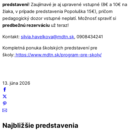
predstavení
! Zaujímavé je aj upravené vstupné (8€ a 10€ na
žiaka, v prípade predstavenia Popoluška 15€), pričom
pedagogický dozor vstupné neplatí. Možnosť spraviť si
predbežnú rezerváciu
už teraz!
Kontakt:
silvia.havelkova@mdtn.sk
, 0908434241
Kompletná ponuka školských predstavení pre
školy:
https://www.mdtn.sk/program-pre-skoly/
13. júna 2026
Najbližšie predstavenia