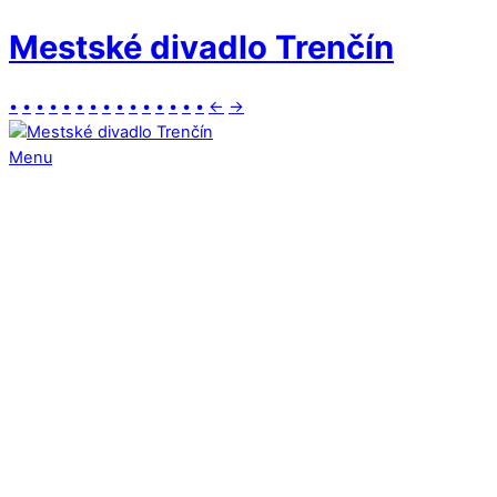
Mestské divadlo Trenčín
•
•
•
•
•
•
•
•
•
•
•
•
•
•
•
←
→
Menu