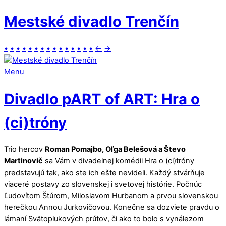
Mestské divadlo Trenčín
•
•
•
•
•
•
•
•
•
•
•
•
•
•
•
←
→
Menu
Divadlo pART of ART: Hra o
(ci)tróny
Trio hercov
Roman Pomajbo, Oľga Belešová a Števo
Martinovič
sa Vám v divadelnej komédii Hra o (ci)tróny
predstavujú tak, ako ste ich ešte nevideli. Každý stvárňuje
viaceré postavy zo slovenskej i svetovej histórie. Počnúc
Ľudovítom Štúrom, Miloslavom Hurbanom a prvou slovenskou
herečkou Annou Jurkovičovou. Konečne sa dozviete pravdu o
lámaní Svätoplukových prútov, či ako to bolo s vynálezom