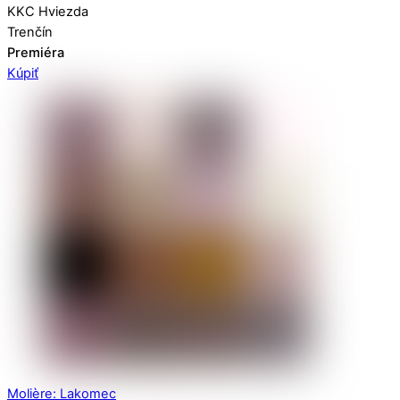
KKC Hviezda
Trenčín
Premiéra
Kúpiť
Molière: Lakomec