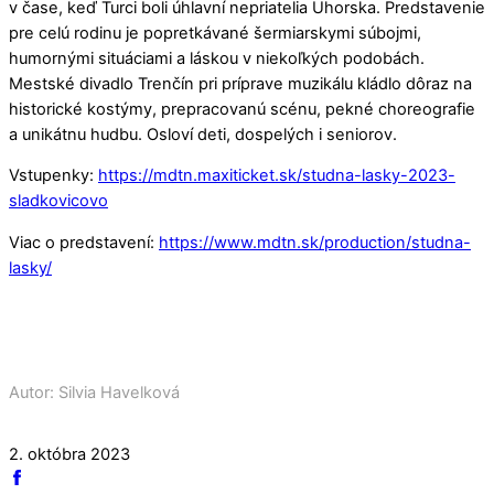
v čase, keď Turci boli úhlavní nepriatelia Uhorska. Predstavenie
pre celú rodinu je popretkávané šermiarskymi súbojmi,
humornými situáciami a láskou v niekoľkých podobách.
Mestské divadlo Trenčín pri príprave muzikálu kládlo dôraz na
historické kostýmy, prepracovanú scénu, pekné choreografie
a unikátnu hudbu. Osloví deti, dospelých i seniorov.
Vstupenky:
https://mdtn.maxiticket.sk/studna-lasky-2023-
sladkovicovo
Viac o predstavení:
https://www.mdtn.sk/production/studna-
lasky/
Autor: Silvia Havelková
2. októbra 2023