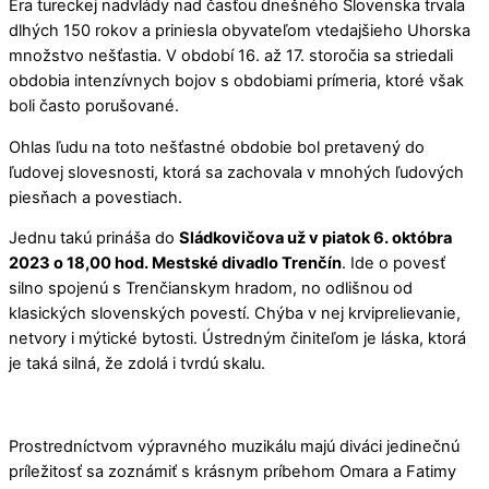
Éra tureckej nadvlády nad časťou dnešného Slovenska trvala
dlhých 150 rokov a priniesla obyvateľom vtedajšieho Uhorska
množstvo nešťastia. V období 16. až 17. storočia sa striedali
obdobia intenzívnych bojov s obdobiami prímeria, ktoré však
boli často porušované.
Ohlas ľudu na toto nešťastné obdobie bol pretavený do
ľudovej slovesnosti, ktorá sa zachovala v mnohých ľudových
piesňach a povestiach.
Jednu takú prináša do
Sládkovičova už v piatok 6. októbra
2023 o 18,00 hod. Mestské divadlo Trenčín
. Ide o povesť
silno spojenú s Trenčianskym hradom, no odlišnou od
klasických slovenských povestí. Chýba v nej krviprelievanie,
netvory i mýtické bytosti. Ústredným činiteľom je láska, ktorá
je taká silná, že zdolá i tvrdú skalu.
Prostredníctvom výpravného muzikálu majú diváci jedinečnú
príležitosť sa zoznámiť s krásnym príbehom Omara a Fatimy