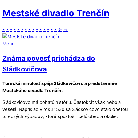
Mestské divadlo Trenčín
•
•
•
•
•
•
•
•
•
•
•
•
•
•
•
←
→
Menu
Známa povesť prichádza do
Sládkovičova
Turecká minulosť spája Sládkovičovo a predstavenie
Mestského divadla Trenčín.
Sládkovičovo má bohatú históriu. Častokrát však nebola
veselá. Napríklad v roku 1530 sa Sládkovičovo stalo obeťou
tureckých výpadov, ktoré spustošili celú obec a okolie.