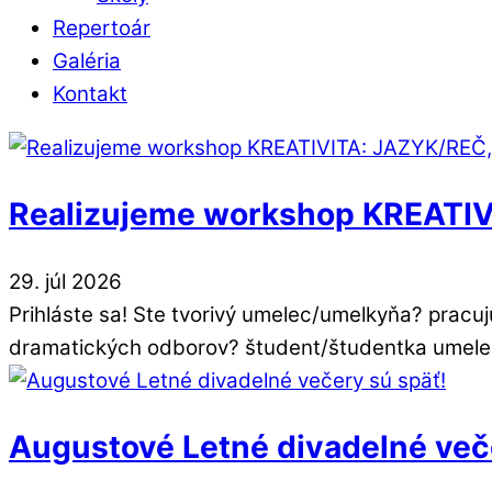
Repertoár
Galéria
Kontakt
Realizujeme workshop KREATI
29
.
júl
2026
Prihláste sa! Ste tvorivý umelec/umelkyňa? prac
dramatických odborov? študent/študentka umelec
Augustové Letné divadelné več