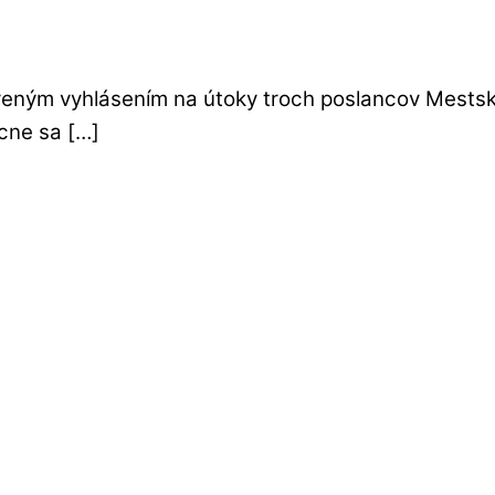
reným vyhlásením na útoky troch poslancov Mestské
cne sa […]