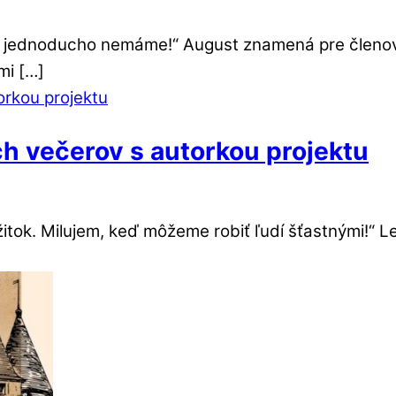
n jednoducho nemáme!“ August znamená pre členov 
mi […]
ch večerov s autorkou projektu
žitok. Milujem, keď môžeme robiť ľudí šťastnými!“ 