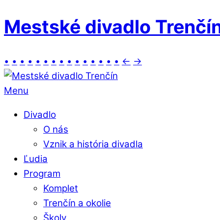
Mestské divadlo Trenčí
•
•
•
•
•
•
•
•
•
•
•
•
•
•
•
←
→
Menu
Divadlo
O nás
Vznik a história divadla
Ľudia
Program
Komplet
Trenčín a okolie
Školy