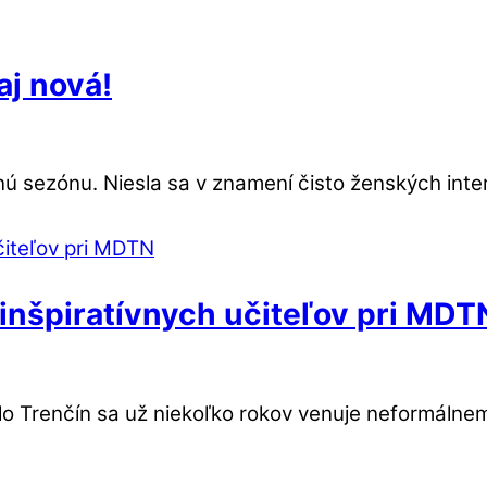
aj nová!
ú sezónu. Niesla sa v znamení čisto ženských inter
inšpiratívnych učiteľov pri MDT
lo Trenčín sa už niekoľko rokov venuje neformálnem