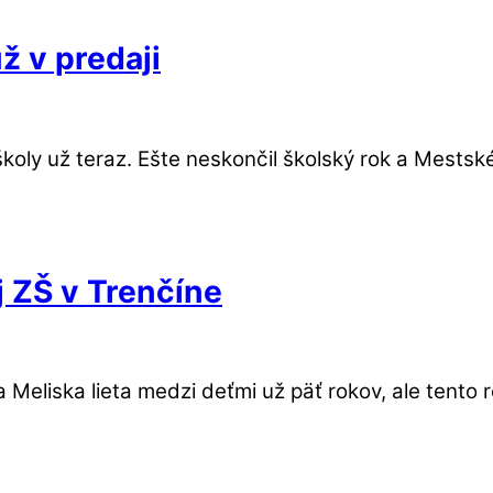
ž v predaji
ly už teraz. Ešte neskončil školský rok a Mestské 
j ZŠ v Trenčíne
a Meliska lieta medzi deťmi už päť rokov, ale tento 