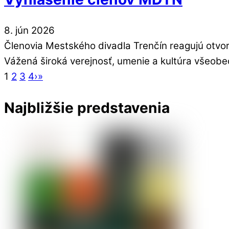
8
.
jún
2026
Členovia Mestského divadla Trenčín reagujú otvo
Vážená široká verejnosť, umenie a kultúra všeobe
1
2
3
4
›
»
Najbližšie predstavenia