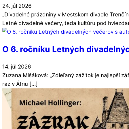
24
.
júl
2026
„Divadelné prázdniny v Mestskom divadle Trenčí
Letné divadelné večery, teda kultúru pod hviezda
O 6. ročníku Letných divadelný
14
.
júl
2026
Zuzana Mišáková: „Zdieľaný zážitok je najlepší zá
raz v Átriu […]