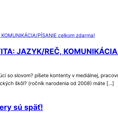
VITA: JAZYK/REČ, KOMUNIKÁCIA/
ujúci so slovom? píšete kontenty v mediálnej, pra
kých škôl? (ročník narodenia od 2008) máte […]
ery sú späť!