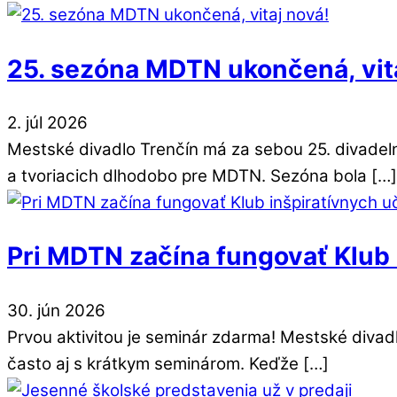
25. sezóna MDTN ukončená, vit
2
.
júl
2026
Mestské divadlo Trenčín má za sebou 25. divadeln
a tvoriacich dlhodobo pre MDTN. Sezóna bola […]
Pri MDTN začína fungovať Klub 
30
.
jún
2026
Prvou aktivitou je seminár zdarma! Mestské divad
často aj s krátkym seminárom. Keďže […]