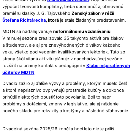
výpočet tvorivosti kompletný, treba spomenúť aj obnovenú
premiéru klasiky J. G. Tajovského
Ženský zákon v réžii
Štefana Richtárecha
, ktorá
je stále žiadaným predstavením.
MDTN sa naďalej venuje
neformálnemu vzdelávaniu
.
V minulej sezóne zrealizovalo 35 takýchto aktivít pre žiakov
a študentov, ale aj pre znevýhodnených divákov každého
veku, všetko pod vedením kvalifikovaných lektoriek. Túto zo
strany škôl vítanú aktivitu plánuje v nadchádzajúcej sezóne
rozšíriť na priamy kontakt s pedagógmi v
Klube inšpiratívnych
učiteľov MDTN
.
Divadlo zažilo aj ďalšie výzvy a problémy, ktorým muselo čeliť
a ktoré nepriaznivo ovplyvňujú prostredie kultúry a dokonca
prinútili niektorých opustiť toto povolanie. Boli to napr.
problémy s dotáciami, zmeny v legislatíve, ale aj nájdenie
nového skladu pre rekvizity a kostýmy a následné sťahovanie.
Divadelná sezóna 2025/26 končí a hoci leto nie je príliš