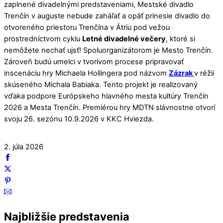
zaplnené divadelnými predstaveniami, Mestské divadlo
Trenčín v auguste nebude zaháľať a opäť prinesie divadlo do
otvoreného priestoru Trenčína v Átriu pod vežou
prostredníctvom cyklu
Letné divadelné večery
, ktoré si
nemôžete nechať ujsť! Spoluorganizátorom je Mesto Trenčín.
Zároveň budú umelci v tvorivom procese pripravovať
inscenáciu hry Michaela Hollingera pod názvom
Zázrak
v réžii
skúseného Michala Babiaka. Tento projekt je realizovaný
vďaka podpore Európskeho hlavného mesta kultúry Trenčín
2026 a Mesta Trenčín. Premiérou hry MDTN slávnostne otvorí
svoju 26. sezónu 10.9.2026 v KKC Hviezda.
2. júla 2026
Najbližšie predstavenia