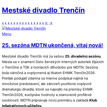
Mestské divadlo Trenčín
•
•
•
•
•
•
•
•
•
•
•
•
•
•
•
←
→
Menu
25. sezóna MDTN ukončená, vitaj nová!
Mestské divadlo Trenčín má za sebou
25. divadelnú sezónu
.
Niesla sa v znamení čisto ženských interných autoriek žijúcich
v Trenčíne a TSK a tvoriacich dlhodobo pre MDTN. Sezóna
bola náročná a ovplyvnená aj titulom EHMK Trenčín2026.
Pretlak podujatí zdarma sa mierne podpísal najmä na
množstve predstavení, ale zároveň pozitívne ovplyvnil
dramaturgiu divadla, ktoré sa napojilo na premisy EHMK
Trenčín2026, európske hodnoty a stanovené profilové
osobnosti. MDTN pripravuje novú premiéru a zakladá
Klub
inšpiratívnych učiteľov.