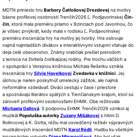
MDTN prinieslo hru
Barbory Čatlošovej Drozdovej
na motívy
básne profilovej osobnosti Trenčín2026 Ľ. Podjavorinskej
Čin-
čin
, ktorá mala premiéru priamo v Bzinciach pod Javorinou, čo
je vôbec prvýkrát, kedy mala v rodisku Ľ. Podjavorinskej
premiéru inscenácia hry na motívy jej tvorby. Hra oslovuje
najmä najmladších divákov a interaktívnymi vstupmi vťahuje do
deja celé obecenstvo. Známy vrabčiak prešiel prerodom
z lenivca na živiteľa čvirikajúcej rodiny. Pre trochu väčších a
v spolupráci s Verejnou knižnicou Michala Rešetku vznikla
inscenácia hry
Silvie Havelkovej
Zvedavka v knižnici
. Jej
úlohou je nielen poskytnúť umelecký zážitok, ale najmä
neformálne vzdelávať. Diváci cestujú v čase i priestore
a spoznávajú literátov spätých s Trenčianskym krajom, ktorí sú
zároveň profilovými osobnosťami EHMK. Obe režírovala
Michaela Gallová
. S podporou EHMK Trenčín2026 vznikol aj
muzikál
Popoluška autorky
Zuzany Mišákovej
s hitmi D.
Rolincovej a K. Gotta, réžiu mal osvedčený režisér výpravných
muzikálových inscenácií MDTN
Karol Rédli
. Hudbu ku všetkým
inscenáciám vytvorila
Diana Minarovičová
. Aby bol však