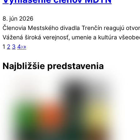
8
.
jún
2026
Členovia Mestského divadla Trenčín reagujú otvo
Vážená široká verejnosť, umenie a kultúra všeobe
1
2
3
4
›
»
Najbližšie predstavenia