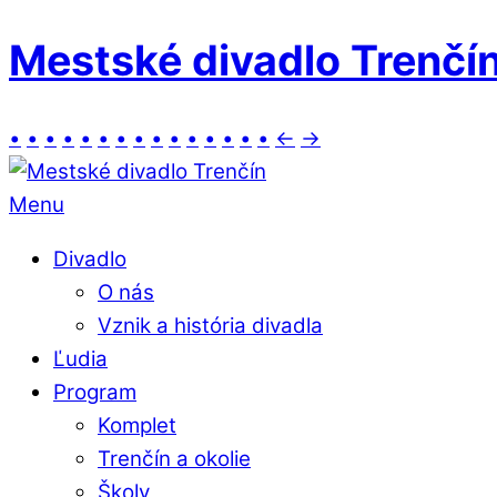
Mestské divadlo Trenčí
•
•
•
•
•
•
•
•
•
•
•
•
•
•
•
←
→
Menu
Divadlo
O nás
Vznik a história divadla
Ľudia
Program
Komplet
Trenčín a okolie
Školy