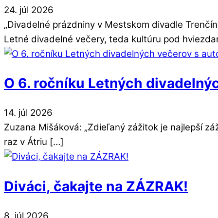
24
.
júl
2026
„Divadelné prázdniny v Mestskom divadle Trenčí
Letné divadelné večery, teda kultúru pod hviezda
O 6. ročníku Letných divadelný
14
.
júl
2026
Zuzana Mišáková: „Zdieľaný zážitok je najlepší zá
raz v Átriu […]
Diváci, čakajte na ZÁZRAK!
8
.
júl
2026