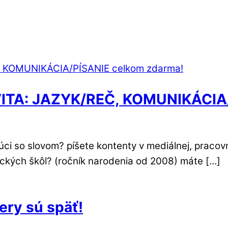
VITA: JAZYK/REČ, KOMUNIKÁCIA/
ujúci so slovom? píšete kontenty v mediálnej, pra
kých škôl? (ročník narodenia od 2008) máte […]
ery sú späť!