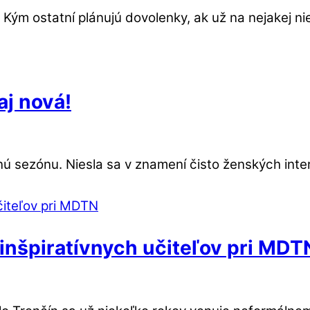
ým ostatní plánujú dovolenky, ak už na nejakej ni
aj nová!
ú sezónu. Niesla sa v znamení čisto ženských inter
inšpiratívnych učiteľov pri MDT