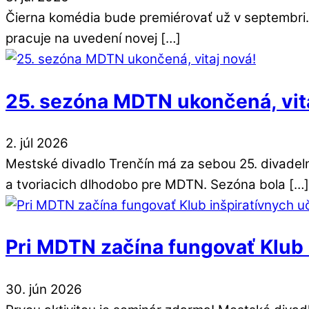
Čierna komédia bude premiérovať už v septembri. K
pracuje na uvedení novej […]
25. sezóna MDTN ukončená, vit
2
.
júl
2026
Mestské divadlo Trenčín má za sebou 25. divadeln
a tvoriacich dlhodobo pre MDTN. Sezóna bola […]
Pri MDTN začína fungovať Klub 
30
.
jún
2026