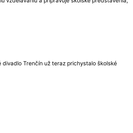
u vzdelávaniu a pripravuje školské predstavenia,
divadlo Trenčín už teraz prichystalo školské