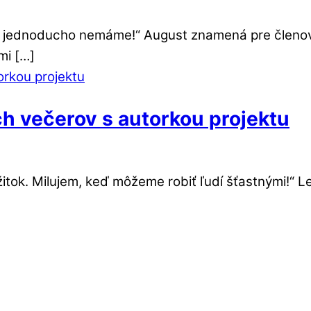
n jednoducho nemáme!“ August znamená pre členov 
mi […]
ch večerov s autorkou projektu
žitok. Milujem, keď môžeme robiť ľudí šťastnými!“ 