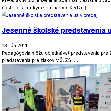
Prvou aktivitou je seminár zdarma! Mestské divad
často aj s krátkym seminárom. Keďže […]
Jesenné školské predstavenia u
13
.
jún
2026
Pedagógovia môžu objednávať predstavenia pre ško
predstavenia pre žiakov MŠ, ZŠ […]