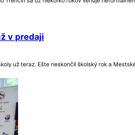
lo Trenčín sa už niekoľko rokov venuje neformálnem
ž v predaji
ly už teraz. Ešte neskončil školský rok a Mestské 