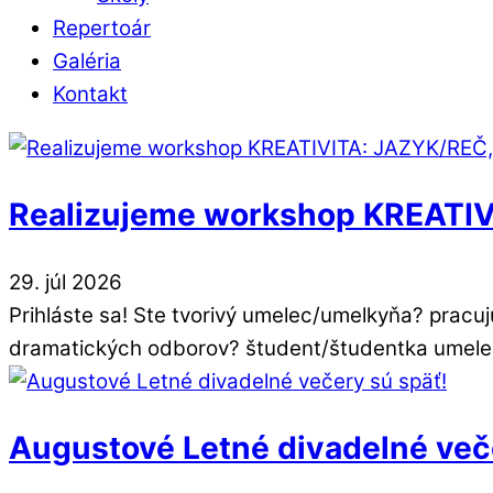
Repertoár
Galéria
Kontakt
Realizujeme workshop KREATI
29
.
júl
2026
Prihláste sa! Ste tvorivý umelec/umelkyňa? prac
dramatických odborov? študent/študentka umelec
Augustové Letné divadelné več