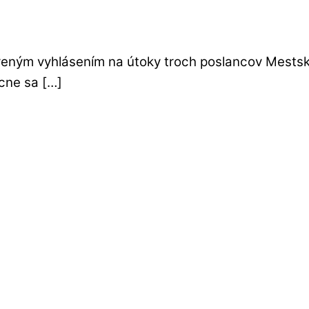
reným vyhlásením na útoky troch poslancov Mestské
cne sa […]