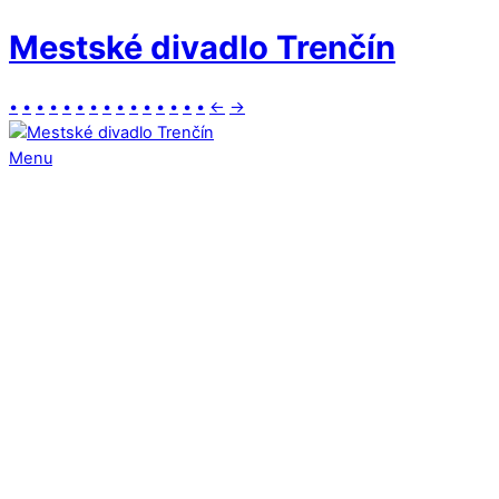
Mestské divadlo Trenčín
•
•
•
•
•
•
•
•
•
•
•
•
•
•
•
←
→
Menu