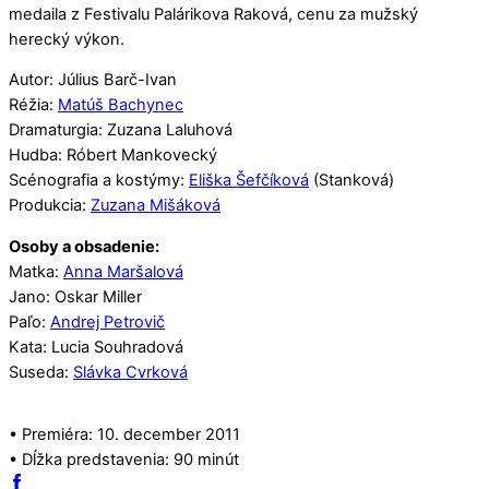
medaila z Festivalu Palárikova Raková, cenu za mužský
herecký výkon.
Autor: Július Barč-Ivan
Réžia:
Matúš Bachynec
Dramaturgia: Zuzana Laluhová
Hudba: Róbert Mankovecký
Scénografia a kostýmy:
Eliška Šefčíková
(Stanková)
Produkcia:
Zuzana Mišáková
Osoby a obsadenie:
Matka:
Anna Maršalová
Jano: Oskar Miller
Paľo:
Andrej Petrovič
Kata: Lucia Souhradová
Suseda:
Slávka Cvrková
• Premiéra: 10. december 2011
• Dĺžka predstavenia: 90 minút