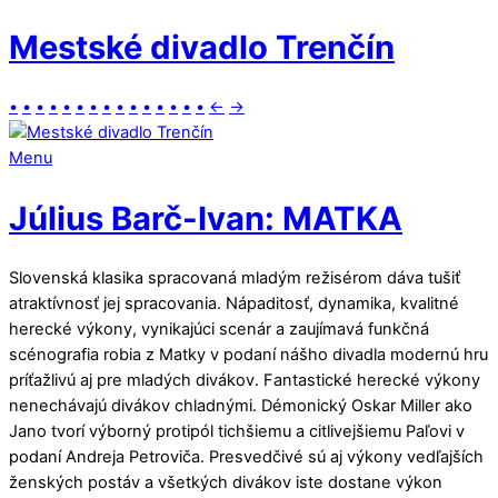
Mestské divadlo Trenčín
•
•
•
•
•
•
•
•
•
•
•
•
•
•
•
←
→
Menu
Július Barč-Ivan: MATKA
Slovenská klasika spracovaná mladým režisérom dáva tušiť
atraktívnosť jej spracovania. Nápaditosť, dynamika, kvalitné
herecké výkony, vynikajúci scenár a zaujímavá funkčná
scénografia robia z Matky v podaní nášho divadla modernú hru
príťažlivú aj pre mladých divákov. Fantastické herecké výkony
nenechávajú divákov chladnými. Démonický Oskar Miller ako
Jano tvorí výborný protipól tichšiemu a citlivejšiemu Paľovi v
podaní Andreja Petroviča. Presvedčivé sú aj výkony vedľajších
ženských postáv a všetkých divákov iste dostane výkon