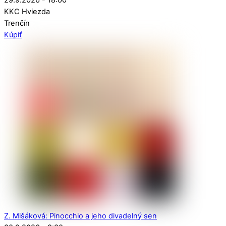
KKC Hviezda
Trenčín
Kúpiť
Z. Mišáková: Pinocchio a jeho divadelný sen