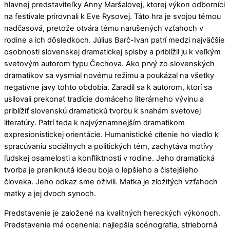
hlavnej predstaviteľky Anny Maršalovej, ktorej výkon odborníci
na festivale prirovnali k Eve Rysovej. Táto hra je svojou témou
nadčasová, pretože otvára tému narušených vzťahoch v
rodine a ich dôsledkoch. Július Barč-Ivan patrí medzi najväčšie
osobnosti slovenskej dramatickej spisby a priblížil ju k veľkým
svetovým autorom typu Čechova. Ako prvý zo slovenských
dramatikov sa vysmial novému režimu a poukázal na všetky
negatívne javy tohto obdobia. Zaradil sa k autorom, ktorí sa
usilovali prekonať tradície domáceho literárneho vývinu a
priblížiť slovenskú dramatickú tvorbu k snahám svetovej
literatúry. Patrí teda k najvýznamnejším dramatikom
expresionistickej orientácie. Humanistické cítenie ho viedlo k
spracúvaniu sociálnych a politických tém, zachytáva motívy
ľudskej osamelosti a konfliktnosti v rodine. Jeho dramatická
tvorba je preniknutá ideou boja o lepšieho a čistejšieho
človeka. Jeho odkaz sme oživili. Matka je zložitých vzťahoch
matky a jej dvoch synoch.
Predstavenie je založené na kvalitných hereckých výkonoch.
Predstavenie má ocenenia: najlepšia scénografia, strieborná