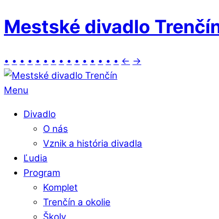
Mestské divadlo Trenčí
•
•
•
•
•
•
•
•
•
•
•
•
•
•
•
←
→
Menu
Divadlo
O nás
Vznik a história divadla
Ľudia
Program
Komplet
Trenčín a okolie
Školy