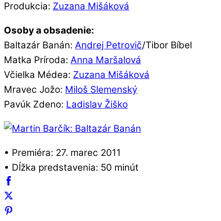
Produkcia:
Zuzana Mišáková
Osoby a obsadenie:
Baltazár Banán:
Andrej Petrovič
/Tibor Bíbel
Matka Príroda:
Anna Maršalová
Včielka Médea:
Zuzana Mišáková
Mravec Jožo:
Miloš Slemenský
Pavúk Zdeno:
Ladislav Žiško
• Premiéra: 27. marec 2011
• Dĺžka predstavenia: 50 minút