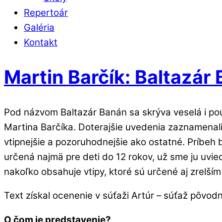
Repertoár
Galéria
Kontakt
Martin Barčík: Baltazár
Pod názvom Baltazár Banán sa skrýva veselá i po
Martina Barčíka. Doterajšie uvedenia zaznamenali
vtipnejšie a pozoruhodnejšie ako ostatné. Príbeh b
určená najmä pre deti do 12 rokov, už sme ju uvie
nakoľko obsahuje vtipy, ktoré sú určené aj zrelší
Text získal ocenenie v súťaži Artúr – súťaž pôvo
O čom je predstavenie?