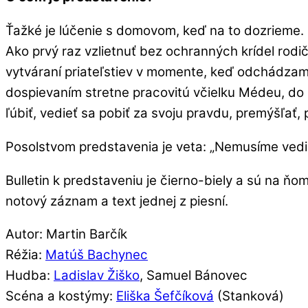
Ťažké je lúčenie s domovom, keď na to dozrieme. S
Ako prvý raz vzlietnuť bez ochranných krídel rodi
vytváraní priateľstiev v momente, keď odchádzame
dospievaním stretne pracovitú včielku Médeu, do 
ľúbiť, vedieť sa pobiť za svoju pravdu, premýšľať,
Posolstvom predstavenia je veta: „Nemusíme vedieť 
Bulletin k predstaveniu je čierno-biely a sú na ň
notový záznam a text jednej z piesní.
Autor: Martin Barčík
Réžia:
Matúš Bachynec
Hudba:
Ladislav Žiško
, Samuel Bánovec
Scéna a kostýmy:
Eliška Šefčíková
(Stanková)