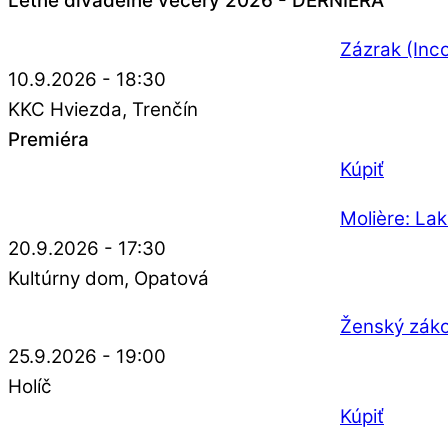
Letné divadelné večery 2026 - DERNIÉRA
Zázrak (Inco
10.9.2026 - 18:30
KKC Hviezda
Trenčín
Premiéra
Kúpiť
Molière: La
20.9.2026 - 17:30
Kultúrny dom
Opatová
Ženský zák
25.9.2026 - 19:00
Holíč
Kúpiť