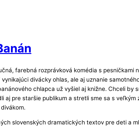
 Banán
učná, farebná rozprávková komédia s pesničkami n
 vynikajúci divácky ohlas, ale aj uznanie samotnéh
anánového chlapca už vyšiel aj knižne. Chceli by s
dli aj pre staršie publikum a stretli sme sa s veľk
m divákom.
dných slovenských dramatických textov pre deti a m