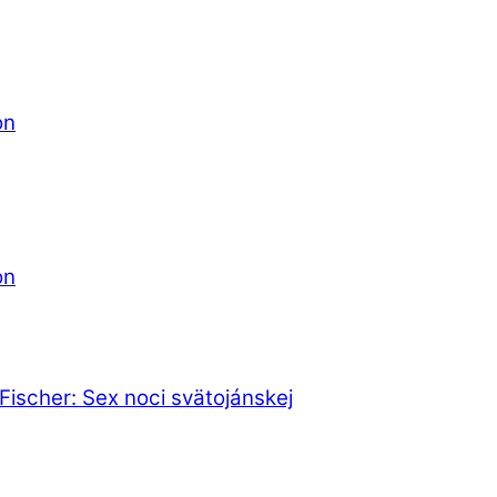
on
on
. Fischer: Sex noci svätojánskej