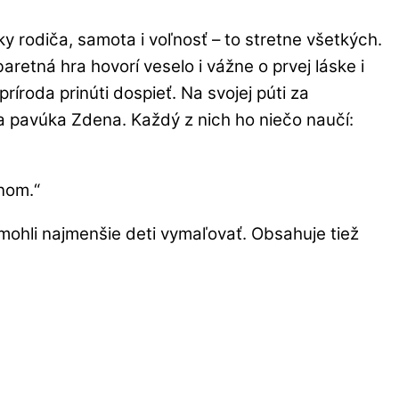
 rodiča, samota i voľnosť – to stretne všetkých.
etná hra hovorí veselo i vážne o prvej láske i
oda prinúti dospieť. Na svojej púti za
a pavúka Zdena. Každý z nich ho niečo naučí:
snom.“
 mohli najmenšie deti vymaľovať. Obsahuje tiež