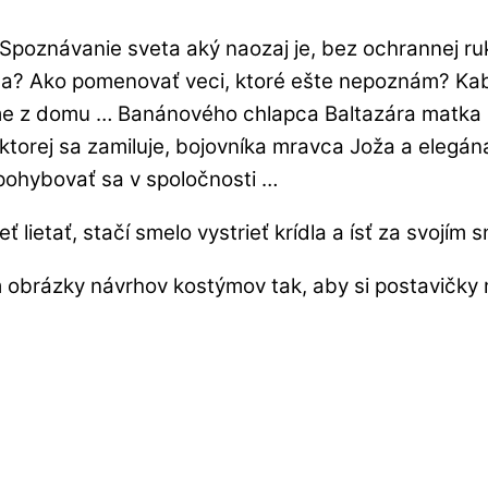
poznávanie sveta aký naozaj je, bez ochrannej ruky
ča? Ako pomenovať veci, ktoré ešte nepoznám? Kabar
 z domu … Banánového chlapca Baltazára matka prír
ktorej sa zamiluje, bojovníka mravca Joža a elegán
 pohybovať sa v spoločnosti …
lietať, stačí smelo vystrieť krídla a ísť za svojím 
om obrázky návrhov kostýmov tak, aby si postavičky