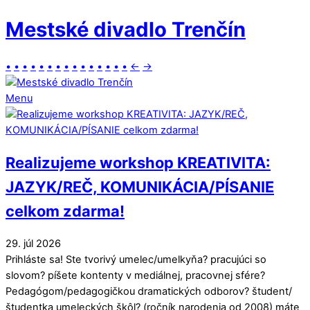
Mestské divadlo Trenčín
•
•
•
•
•
•
•
•
•
•
•
•
•
•
•
←
→
Menu
Realizujeme workshop KREATIVITA:
JAZYK/REČ, KOMUNIKÁCIA/PÍSANIE
celkom zdarma!
29
.
júl
2026
Prihláste sa! Ste tvorivý umelec/umelkyňa? pracujúci so
slovom? píšete kontenty v mediálnej, pracovnej sfére?
Pedagógom/pedagogičkou dramatických odborov? študent/
študentka umeleckých škôl? (ročník narodenia od 2008) máte