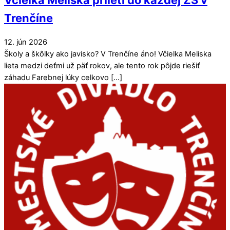
Včielka Meliska priletí do každej ZŠ v
Trenčíne
12
.
jún
2026
Školy a škôlky ako javisko? V Trenčíne áno! Včielka Meliska
lieta medzi deťmi už päť rokov, ale tento rok pôjde riešiť
záhadu Farebnej lúky celkovo […]