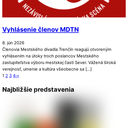
Vyhlásenie členov MDTN
8
.
jún
2026
Členovia Mestského divadla Trenčín reagujú otvoreným
vyhlásením na útoky troch poslancov Mestského
zastupiteľstva výboru mestskej časti Sever. Vážená široká
verejnosť, umenie a kultúra všeobecne sa […]
1
2
3
4
›
»
Najbližšie predstavenia