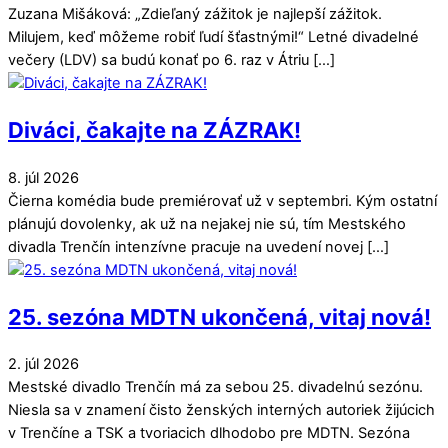
Zuzana Mišáková: „Zdieľaný zážitok je najlepší zážitok.
Milujem, keď môžeme robiť ľudí šťastnými!“ Letné divadelné
večery (LDV) sa budú konať po 6. raz v Átriu […]
Diváci, čakajte na ZÁZRAK!
8
.
júl
2026
Čierna komédia bude premiérovať už v septembri. Kým ostatní
plánujú dovolenky, ak už na nejakej nie sú, tím Mestského
divadla Trenčín intenzívne pracuje na uvedení novej […]
25. sezóna MDTN ukončená, vitaj nová!
2
.
júl
2026
Mestské divadlo Trenčín má za sebou 25. divadelnú sezónu.
Niesla sa v znamení čisto ženských interných autoriek žijúcich
v Trenčíne a TSK a tvoriacich dlhodobo pre MDTN. Sezóna