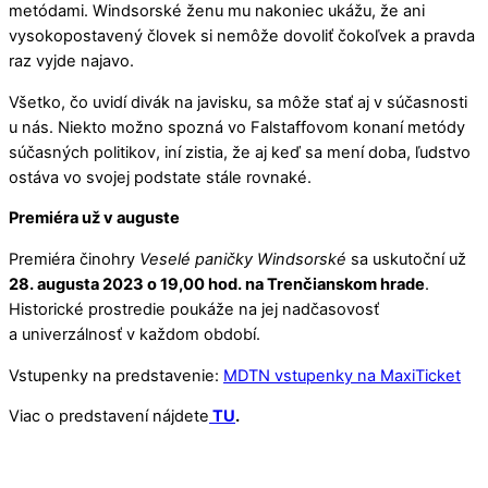
metódami. Windsorské ženu mu nakoniec ukážu, že ani
vysokopostavený človek si nemôže dovoliť čokoľvek a pravda
raz vyjde najavo.
Všetko, čo uvidí divák na javisku, sa môže stať aj v súčasnosti
u nás. Niekto možno spozná vo Falstaffovom konaní metódy
súčasných politikov, iní zistia, že aj keď sa mení doba, ľudstvo
ostáva vo svojej podstate stále rovnaké.
Premiéra už v auguste
Premiéra činohry
Veselé paničky Windsorské
sa uskutoční už
28. augusta 2023 o 19,00 hod. na Trenčianskom hrade
.
Historické prostredie poukáže na jej nadčasovosť
a univerzálnosť v každom období.
Vstupenky na predstavenie:
MDTN vstupenky na MaxiTicket
Viac o predstavení nájdete
TU
.