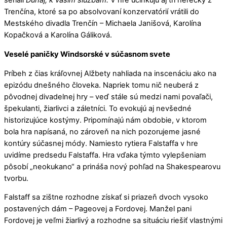
seriáli
Dunaj, k vašim službám.
V hre účinkujú aj tri herečky z
Trenčína, ktoré sa po absolvovaní konzervatórií vrátili do
Mestského divadla Trenčín – Michaela Janišová, Karolína
Kopačková a Karolína Gáliková.
Veselé paničky Windsorské v súčasnom svete
Príbeh z čias kráľovnej Alžbety nahliada na inscenáciu ako na
epizódu dnešného človeka. Napriek tomu nič neuberá z
pôvodnej divadelnej hry – veď stále sú medzi nami povaľači,
špekulanti, žiarlivci a záletníci. To evokujú aj nevšedné
historizujúce kostýmy. Pripomínajú nám obdobie, v ktorom
bola hra napísaná, no zároveň na nich pozorujeme jasné
kontúry súčasnej módy. Namiesto rytiera Falstaffa v hre
uvidíme predsedu Falstaffa. Hra vďaka týmto vylepšeniam
pôsobí „neokukano“ a prináša nový pohľad na Shakespearovu
tvorbu.
Falstaff sa zištne rozhodne získať si priazeň dvoch vysoko
postavených dám – Pageovej a Fordovej. Manžel pani
Fordovej je veľmi žiarlivý a rozhodne sa situáciu riešiť vlastnými