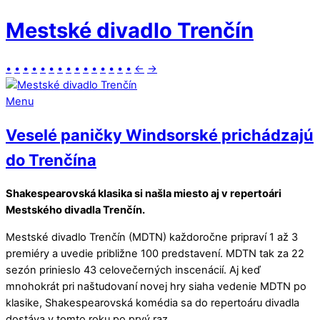
Mestské divadlo Trenčín
•
•
•
•
•
•
•
•
•
•
•
•
•
•
•
←
→
Menu
Veselé paničky Windsorské prichádzajú
do Trenčína
Shakespearovská klasika si našla miesto aj v repertoári
Mestského divadla Trenčín.
Mestské divadlo Trenčín (MDTN) každoročne pripraví 1 až 3
premiéry a uvedie približne 100 predstavení. MDTN tak za 22
sezón prinieslo 43 celovečerných inscenácií. Aj keď
mnohokrát pri naštudovaní novej hry siaha vedenie MDTN po
klasike, Shakespearovská komédia sa do repertoáru divadla
dostáva v tomto roku po prvý raz.