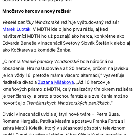
Množstvo hercov a nový režisér
Veselé paničky Windsorské
režíruje vyštudovaný režisér
Marek Lupták
. V MDTN ide o jeho prvú réžiu, aj keď
návštevníci MDTN ho už poznajú ako herca, konkrétne ako
Edvarda Beneša v inscenácii Svetový Slovák Štefánik alebo aj
ako Kočkareva z komédie Ženba.
„Činohra
Veselé paničky Windsorské
bola náročná na
obsadenie. Hru naštudováva až 20 hercov, pričom na javisku
je ich vždy 16, pretože máme viacero alternácií,“ vysvetľuje
riaditeľka divadla
Zuzana Mišáková
. „Až 10 hercov je
kmeňových priamo z MDTN, celý realizačný tím okrem režiséra
je trenčiansky, a preto s trochou fantázie a zveličenia možno
hovoriť aj o
Trenčianskych Windsorských paničkách
.“
Diváci v inscenácii uvidia aj štyri nové tváre – Petra Búsa,
Romana Hargaša, Patrika Masára a postavu Franka Forda si
zahrá Matúš Kvietik, ktorý v súčasnosti pôsobí v televíznom