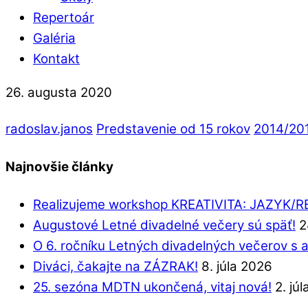
Repertoár
Galéria
Kontakt
26. augusta 2020
radoslav.janos
Predstavenie od 15 rokov
2014/20
Najnovšie články
Realizujeme workshop KREATIVITA: JAZYK/
Augustové Letné divadelné večery sú späť!
2
O 6. ročníku Letných divadelných večerov s 
Diváci, čakajte na ZÁZRAK!
8. júla 2026
25. sezóna MDTN ukončená, vitaj nová!
2. jú