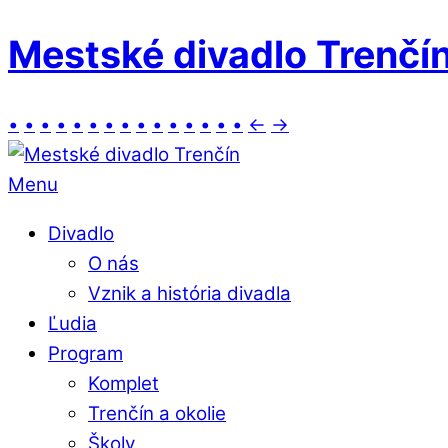
Mestské divadlo Trenčí
•
•
•
•
•
•
•
•
•
•
•
•
•
•
•
←
→
Menu
Divadlo
O nás
Vznik a história divadla
Ľudia
Program
Komplet
Trenčín a okolie
Školy