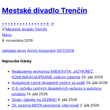
Mestské divadlo Trenčín
•
•
•
•
•
•
•
•
•
•
•
•
•
•
•
←
→
Menu
8. novembra 2019
radoslav.janos
Archív inscenácií
2017/2018
Najnovšie články
Realizujeme workshop KREATIVITA: JAZYK/REČ,
KOMUNIKÁCIA/PÍSANIE celkom zdarma!
29. júla 2026
Augustové Letné divadelné večery sú späť!
24. júla 2026
O 6. ročníku Letných divadelných večerov s autorkou
projektu
14. júla 2026
Diváci, čakajte na ZÁZRAK!
8. júla 2026
25. sezóna MDTN ukončená, vitaj nová!
2. júla 2026