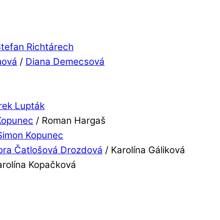
tefan Richtárech
mová
/
Diana Demecsová
ek Lupták
Kopunec
/ Roman Hargaš
Simon Kopunec
ora Čatlošová Drozdová
/ Karolína Gáliková
arolína Kopačková