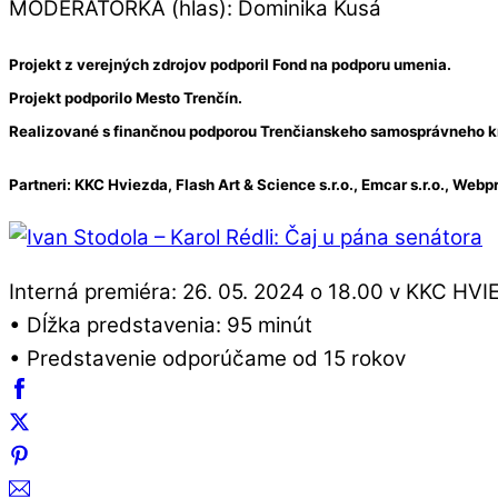
MODERÁTORKA (hlas): Dominika Kusá
Projekt z verejných zdrojov podporil Fond na pod
poru umenia.
Projekt podporilo Mesto Trenčín.
Realizované s finančnou podporou Trenčianskeho samosprávneho k
Partneri: KKC Hviezda, Flash Art & Science s.r.o., Emcar s.r.o., Webprint
Interná premiéra: 26. 05. 2024 o 18.00 v KKC HV
• Dĺžka predstavenia: 95 minút
• Predstavenie odporúčame od 15 rokov