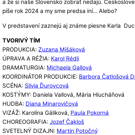
a že si naše Slovensko zobrať nedajú. Českoslove
píše rok 2024 a my sme predsa iní… Alebo?
V predstavení zaznejú aj známe piesne Karla Duch
TVORIVÝ TÍM
PRODUKCIA:
Zuzana Mišáková
ÚPRAVA A RÉŽIA:
Karol Rédli
DRAMATURGIA:
Michaela Gallová
KOORDINÁTOR PRODUKCIE:
Barbora Čatlošová 
SCÉNA:
Silvia Ďurovcová
KOSTÝMY: Daniela Vallová, Mária Hlucháňová
HUDBA:
Diana Minarovičová
VIZÁŽ: Karolína Gáliková,
Paula Pokorná
CHOREOGRAFIA:
Jozef Čakloš
SVETELNÝ DIZAJN:
Martin Potočný