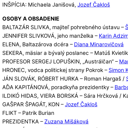
INŠPÍCIA: Michaela Janišová,
Jozef Čakloš
OSOBY A OBSADENIE
BALTAZÁR SLIVKA, majiteľ pohrebného ústavu –
Š
JENNIFER SLIVKOVÁ, jeho manželka –
Karin Adzi
ELENA, Baltazárova dcéra –
Diana Minarovičová
SEKERA, mäsiar a bývalý poslanec – Matúš Kvietik
PROFESOR SERGEJ LOPUŠKIN, „Austrálčan“ –
Mar
HRONEC, vodca politickej strany Pokrok –
Simon 
JÁN SLOVÁK, RÓBERT HURKA – Roman Hargaš /
AĎA KAPITÁNOVÁ, poradkyňa prezidentky –
Barb
ILDIKÓ HIDAS, VIERA BORSKÁ – Sára Hrčková / K
GAŠPAR ŠPAGÁT, KON –
Jozef Čakloš
FLIKT – Patrik Burian
PREZIDENTKA –
Zuzana Mišáková