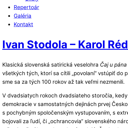
Repertoár
Galéria
Kontakt
Ivan Stodola – Karol Réd
Klasická slovenská satirická veselohra
Čaj u pána
všetkých tých, ktorí sa cítili „povolaní“ vstúpiť do
sme sa za tých 100 rokov až tak veľmi nezmenili.
V dvadsiatych rokoch dvadsiateho storočia, kedy b
demokracie v samostatných dejinách prvej Českoslo
s pochybným spoločenským vystupovaním, s extrém
bojovali za ľudí, či „ochrancovia“ slovenského náro