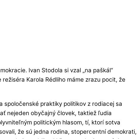
okracie. Ivan Stodola si vzal „na paškál“
rave režiséra Karola Rédliho máme zrazu pocit, že
 spoločenské praktiky politikov z rodiacej sa
ať nejeden obyčajný človek, taktiež ľudia
niteľným politickým hlasom, tí, ktorí sotva
asovali, že sú jedna rodina, stopercentní demokrati,