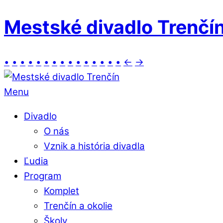
Mestské divadlo Trenčí
•
•
•
•
•
•
•
•
•
•
•
•
•
•
•
←
→
Menu
Divadlo
O nás
Vznik a história divadla
Ľudia
Program
Komplet
Trenčín a okolie
Školy