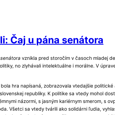
li: Čaj u pána senátora
 senátora
vznikla pred storočím v časoch mladej dem
 politiky, no zlyhávali intelektuálne i morálne. V úp
ola hra napísaná, zobrazovala vtedajšie politické a
venskej republiky. K politike sa vtedy mohol dost
nymi názormi, s jasným kariérnym smerom, s ovplyv
da. Všetci sa vtedy tvárili ako solidárni ľudia, vyhl