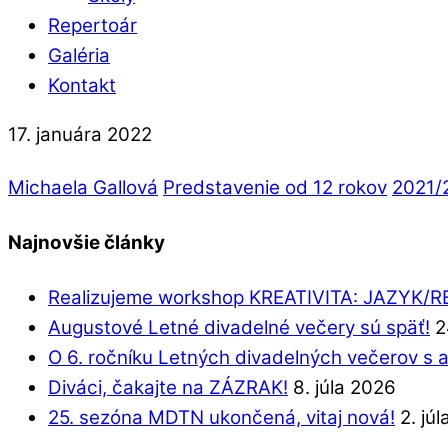
Repertoár
Galéria
Kontakt
17. januára 2022
Michaela Gallová
Predstavenie od 12 rokov
2021/
Najnovšie články
Realizujeme workshop KREATIVITA: JAZYK/
Augustové Letné divadelné večery sú späť!
2
O 6. ročníku Letných divadelných večerov s 
Diváci, čakajte na ZÁZRAK!
8. júla 2026
25. sezóna MDTN ukončená, vitaj nová!
2. jú