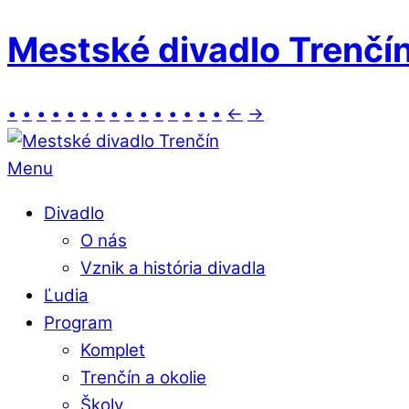
Mestské divadlo Trenčí
•
•
•
•
•
•
•
•
•
•
•
•
•
•
•
←
→
Menu
Divadlo
O nás
Vznik a história divadla
Ľudia
Program
Komplet
Trenčín a okolie
Školy