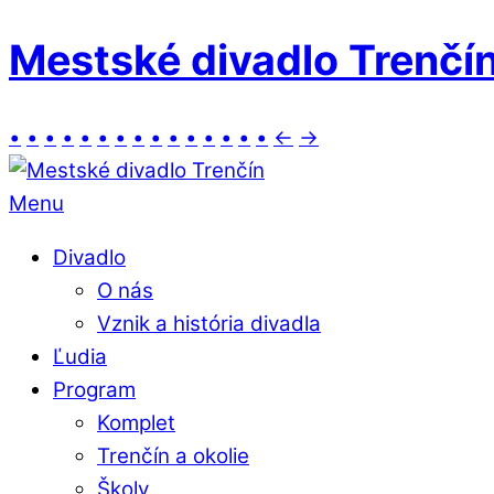
Mestské divadlo Trenčí
•
•
•
•
•
•
•
•
•
•
•
•
•
•
•
←
→
Menu
Divadlo
O nás
Vznik a história divadla
Ľudia
Program
Komplet
Trenčín a okolie
Školy