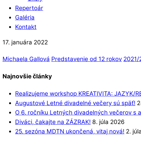
Repertoár
Galéria
Kontakt
17. januára 2022
Michaela Gallová
Predstavenie od 12 rokov
2021/
Najnovšie články
Realizujeme workshop KREATIVITA: JAZYK/
Augustové Letné divadelné večery sú späť!
2
O 6. ročníku Letných divadelných večerov s 
Diváci, čakajte na ZÁZRAK!
8. júla 2026
25. sezóna MDTN ukončená, vitaj nová!
2. jú