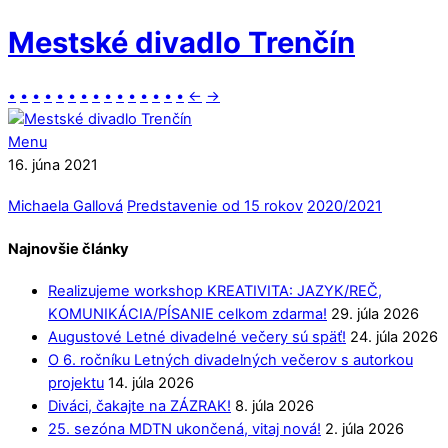
Mestské divadlo Trenčín
•
•
•
•
•
•
•
•
•
•
•
•
•
•
•
←
→
Menu
16. júna 2021
Michaela Gallová
Predstavenie od 15 rokov
2020/2021
Najnovšie články
Realizujeme workshop KREATIVITA: JAZYK/REČ,
KOMUNIKÁCIA/PÍSANIE celkom zdarma!
29. júla 2026
Augustové Letné divadelné večery sú späť!
24. júla 2026
O 6. ročníku Letných divadelných večerov s autorkou
projektu
14. júla 2026
Diváci, čakajte na ZÁZRAK!
8. júla 2026
25. sezóna MDTN ukončená, vitaj nová!
2. júla 2026