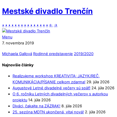
Mestské divadlo Trenčín
•
•
•
•
•
•
•
•
•
•
•
•
•
•
•
←
→
Menu
7. novembra 2019
Michaela Gallová
Rodinné predstavenie
2019/2020
Najnovšie články
Realizujeme workshop KREATIVITA: JAZYK/REČ,
KOMUNIKÁCIA/PÍSANIE celkom zdarma!
29. júla 2026
Augustové Letné divadelné večery sú späť!
24. júla 2026
O 6. ročníku Letných divadelných večerov s autorkou
projektu
14. júla 2026
Diváci, čakajte na ZÁZRAK!
8. júla 2026
25. sezóna MDTN ukončená, vitaj nová!
2. júla 2026