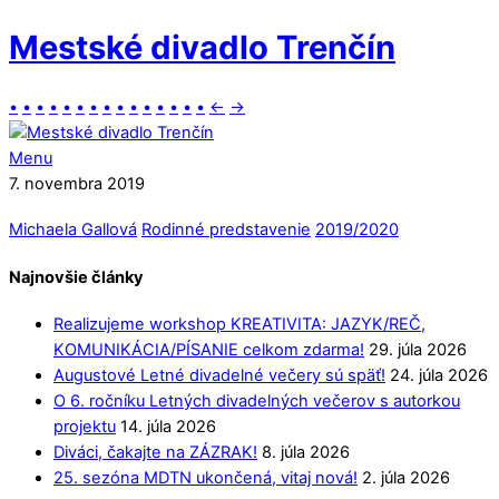
Mestské divadlo Trenčín
•
•
•
•
•
•
•
•
•
•
•
•
•
•
•
←
→
Menu
7. novembra 2019
Michaela Gallová
Rodinné predstavenie
2019/2020
Najnovšie články
Realizujeme workshop KREATIVITA: JAZYK/REČ,
KOMUNIKÁCIA/PÍSANIE celkom zdarma!
29. júla 2026
Augustové Letné divadelné večery sú späť!
24. júla 2026
O 6. ročníku Letných divadelných večerov s autorkou
projektu
14. júla 2026
Diváci, čakajte na ZÁZRAK!
8. júla 2026
25. sezóna MDTN ukončená, vitaj nová!
2. júla 2026