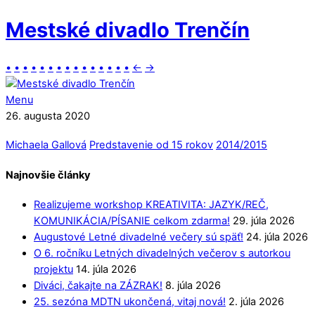
Mestské divadlo Trenčín
•
•
•
•
•
•
•
•
•
•
•
•
•
•
•
←
→
Menu
26. augusta 2020
Michaela Gallová
Predstavenie od 15 rokov
2014/2015
Najnovšie články
Realizujeme workshop KREATIVITA: JAZYK/REČ,
KOMUNIKÁCIA/PÍSANIE celkom zdarma!
29. júla 2026
Augustové Letné divadelné večery sú späť!
24. júla 2026
O 6. ročníku Letných divadelných večerov s autorkou
projektu
14. júla 2026
Diváci, čakajte na ZÁZRAK!
8. júla 2026
25. sezóna MDTN ukončená, vitaj nová!
2. júla 2026