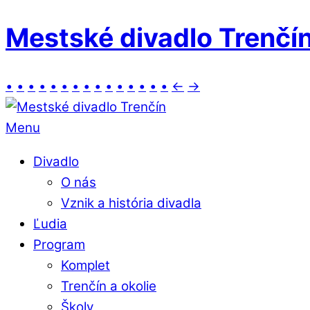
Mestské divadlo Trenčí
•
•
•
•
•
•
•
•
•
•
•
•
•
•
•
←
→
Menu
Divadlo
O nás
Vznik a história divadla
Ľudia
Program
Komplet
Trenčín a okolie
Školy