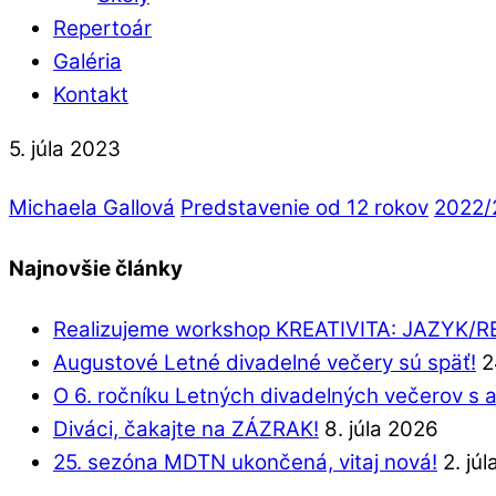
Repertoár
Galéria
Kontakt
5. júla 2023
Michaela Gallová
Predstavenie od 12 rokov
2022/
Najnovšie články
Realizujeme workshop KREATIVITA: JAZYK/
Augustové Letné divadelné večery sú späť!
2
O 6. ročníku Letných divadelných večerov s 
Diváci, čakajte na ZÁZRAK!
8. júla 2026
25. sezóna MDTN ukončená, vitaj nová!
2. jú