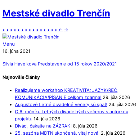
Mestské divadlo Trenčín
•
•
•
•
•
•
•
•
•
•
•
•
•
•
•
←
→
Menu
16. júna 2021
Silvia Havelkova
Predstavenie od 15 rokov
2020/2021
Najnovšie články
Realizujeme workshop KREATIVITA: JAZYK/REČ,
KOMUNIKÁCIA/PÍSANIE celkom zdarma!
29. júla 2026
Augustové Letné divadelné večery sú späť!
24. júla 2026
O 6. ročníku Letných divadelných večerov s autorkou
projektu
14. júla 2026
Diváci, čakajte na ZÁZRAK!
8. júla 2026
25. sezóna MDTN ukončená, vitaj nová!
2. júla 2026