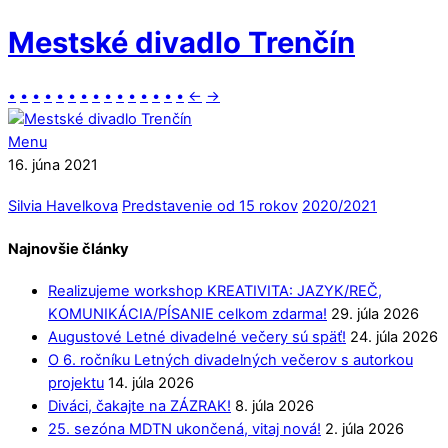
Mestské divadlo Trenčín
•
•
•
•
•
•
•
•
•
•
•
•
•
•
•
←
→
Menu
16. júna 2021
Silvia Havelkova
Predstavenie od 15 rokov
2020/2021
Najnovšie články
Realizujeme workshop KREATIVITA: JAZYK/REČ,
KOMUNIKÁCIA/PÍSANIE celkom zdarma!
29. júla 2026
Augustové Letné divadelné večery sú späť!
24. júla 2026
O 6. ročníku Letných divadelných večerov s autorkou
projektu
14. júla 2026
Diváci, čakajte na ZÁZRAK!
8. júla 2026
25. sezóna MDTN ukončená, vitaj nová!
2. júla 2026