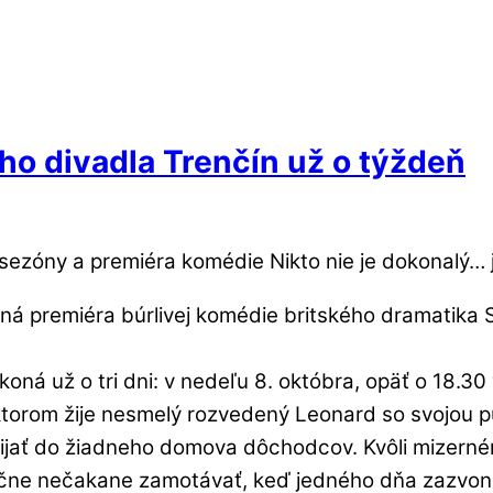
ho divadla Trenčín už o týždeň
sezóny a premiéra komédie Nikto nie je dokonalý… j
oná premiéra búrlivej komédie britského dramatika
oná už o tri dni: v nedeľu 8. októbra, opäť o 18.30
ktorom žije nesmelý rozvedený Leonard so svojou 
ijať do žiadneho domova dôchodcov. Kvôli mizerném
 nečakane zamotávať, keď jedného dňa zazvoní tel