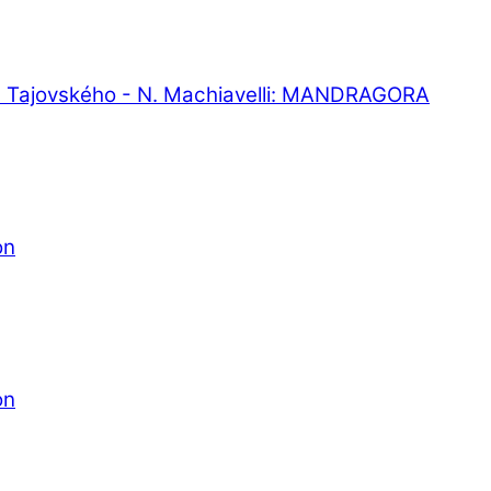
G. Tajovského - N. Machiavelli: MANDRAGORA
on
on