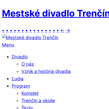
Mestské divadlo Trenčí
•
•
•
•
•
•
•
•
•
•
•
•
•
•
•
←
→
Menu
Divadlo
O nás
Vznik a história divadla
Ľudia
Program
Komplet
Trenčín a okolie
Školy