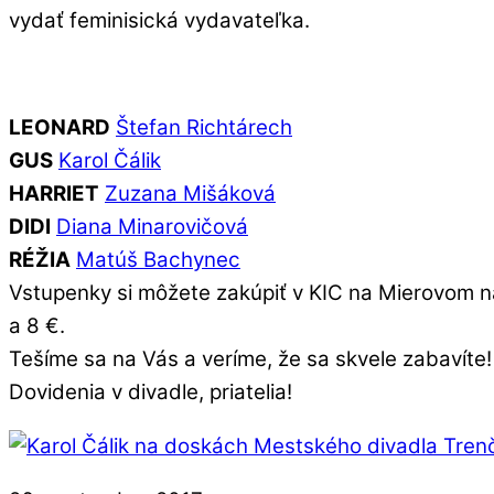
vydať feminisická vydavateľka.
LEONARD
Štefan Richtárech
GUS
Karol Čálik
HARRIET
Zuzana Mišáková
DIDI
Diana Minarovičová
RÉŽIA
Matúš Bachynec
Vstupenky si môžete zakúpiť v KIC na Mierovom ná
a 8 €.
Tešíme sa na Vás a veríme, že sa skvele zabavíte!
Dovidenia v divadle, priatelia!