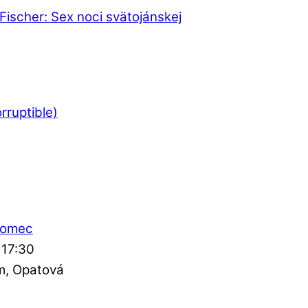
. Fischer: Sex noci svätojánskej
rruptible)
komec
 17:30
m
Opatová