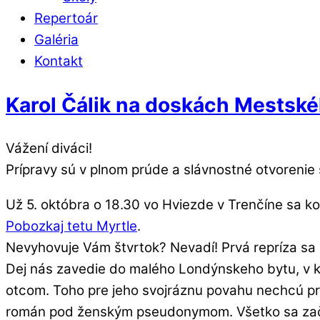
Repertoár
Galéria
Kontakt
Karol Čálik na doskách Mestské
Vážení diváci!
Prípravy sú v plnom prúde a slávnostné otvorenie 
Už 5. októbra o 18.30 vo Hviezde v Trenčíne sa k
Pobozkaj tetu Myrtle
.
Nevyhovuje Vám štvrtok? Nevadí! Prvá repríza sa k
Dej nás zavedie do malého Londýnskeho bytu, v 
otcom. Toho pre jeho svojráznu povahu nechcú pr
román pod ženským pseudonymom. Všetko sa začne