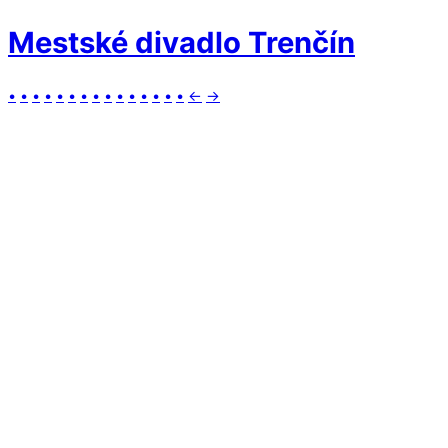
Mestské divadlo Trenčín
•
•
•
•
•
•
•
•
•
•
•
•
•
•
•
←
→