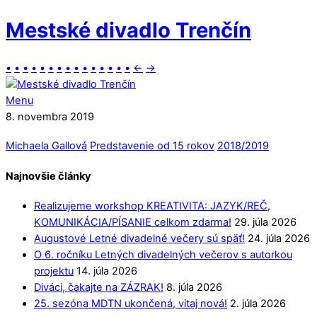
Mestské divadlo Trenčín
•
•
•
•
•
•
•
•
•
•
•
•
•
•
•
←
→
Menu
8. novembra 2019
Michaela Gallová
Predstavenie od 15 rokov
2018/2019
Najnovšie články
Realizujeme workshop KREATIVITA: JAZYK/REČ,
KOMUNIKÁCIA/PÍSANIE celkom zdarma!
29. júla 2026
Augustové Letné divadelné večery sú späť!
24. júla 2026
O 6. ročníku Letných divadelných večerov s autorkou
projektu
14. júla 2026
Diváci, čakajte na ZÁZRAK!
8. júla 2026
25. sezóna MDTN ukončená, vitaj nová!
2. júla 2026