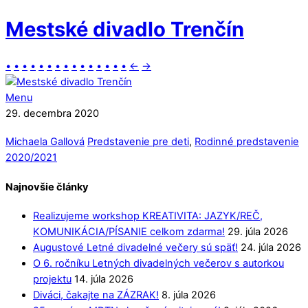
Mestské divadlo Trenčín
•
•
•
•
•
•
•
•
•
•
•
•
•
•
•
←
→
Menu
29. decembra 2020
Michaela Gallová
Predstavenie pre deti
,
Rodinné predstavenie
2020/2021
Najnovšie články
Realizujeme workshop KREATIVITA: JAZYK/REČ,
KOMUNIKÁCIA/PÍSANIE celkom zdarma!
29. júla 2026
Augustové Letné divadelné večery sú späť!
24. júla 2026
O 6. ročníku Letných divadelných večerov s autorkou
projektu
14. júla 2026
Diváci, čakajte na ZÁZRAK!
8. júla 2026