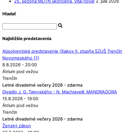
25. sezóna MDTN ukončená, vitaj nová!
2. júla 2026
Hladať
Najbližšie predstavenia
Absolventské predstavenie (žiakov II. stupňa SZUŠ Trenčín
Novomeského 11)
8.8.2026 - 20:00
Átrium pod vežou
Trenčín
Letné divadelné večery 2026 - zdarma
Divadlo J. G. Tajovského - N. Machiavelli: MANDRAGORA
15.8.2026 - 19:00
Átrium pod vežou
Trenčín
Letné divadelné večery 2026 - zdarma
Ženský zákon