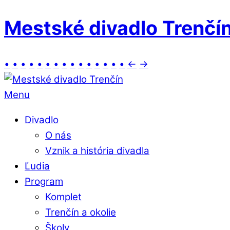
Mestské divadlo Trenčí
•
•
•
•
•
•
•
•
•
•
•
•
•
•
•
←
→
Menu
Divadlo
O nás
Vznik a história divadla
Ľudia
Program
Komplet
Trenčín a okolie
Školy