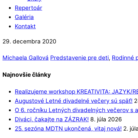
Repertoár
Galéria
Kontakt
29. decembra 2020
Michaela Gallová
Predstavenie pre deti
,
Rodinné 
Najnovšie články
Realizujeme workshop KREATIVITA: JAZYK/
Augustové Letné divadelné večery sú späť!
2
O 6. ročníku Letných divadelných večerov s 
Diváci, čakajte na ZÁZRAK!
8. júla 2026
25. sezóna MDTN ukončená, vitaj nová!
2. jú