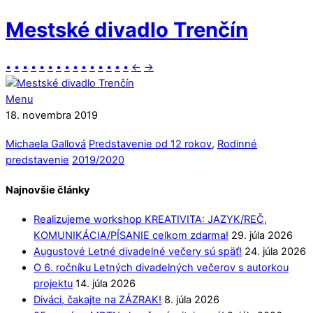
Mestské divadlo Trenčín
•
•
•
•
•
•
•
•
•
•
•
•
•
•
•
←
→
Menu
18. novembra 2019
Michaela Gallová
Predstavenie od 12 rokov
,
Rodinné
predstavenie
2019/2020
Najnovšie články
Realizujeme workshop KREATIVITA: JAZYK/REČ,
KOMUNIKÁCIA/PÍSANIE celkom zdarma!
29. júla 2026
Augustové Letné divadelné večery sú späť!
24. júla 2026
O 6. ročníku Letných divadelných večerov s autorkou
projektu
14. júla 2026
Diváci, čakajte na ZÁZRAK!
8. júla 2026