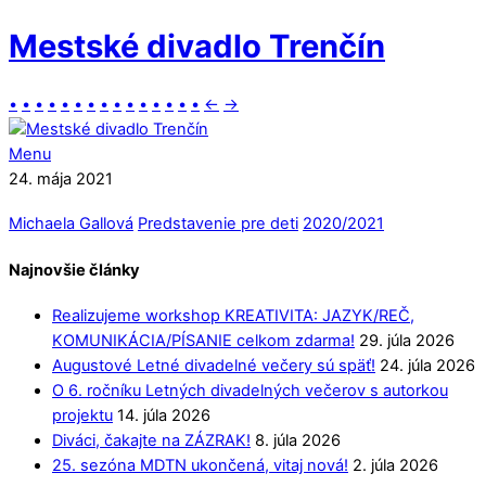
Mestské divadlo Trenčín
•
•
•
•
•
•
•
•
•
•
•
•
•
•
•
←
→
Menu
24. mája 2021
Michaela Gallová
Predstavenie pre deti
2020/2021
Najnovšie články
Realizujeme workshop KREATIVITA: JAZYK/REČ,
KOMUNIKÁCIA/PÍSANIE celkom zdarma!
29. júla 2026
Augustové Letné divadelné večery sú späť!
24. júla 2026
O 6. ročníku Letných divadelných večerov s autorkou
projektu
14. júla 2026
Diváci, čakajte na ZÁZRAK!
8. júla 2026
25. sezóna MDTN ukončená, vitaj nová!
2. júla 2026