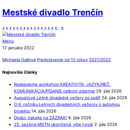
Mestské divadlo Trenčín
•
•
•
•
•
•
•
•
•
•
•
•
•
•
•
←
→
Menu
17. januára 2022
Michaela Gallová
Predstavenie od 12 rokov
2021/2022
Najnovšie články
Realizujeme workshop KREATIVITA: JAZYK/REČ,
KOMUNIKÁCIA/PÍSANIE celkom zdarma!
29. júla 2026
Augustové Letné divadelné večery sú späť!
24. júla 2026
O 6. ročníku Letných divadelných večerov s autorkou
projektu
14. júla 2026
Diváci, čakajte na ZÁZRAK!
8. júla 2026
25. sezóna MDTN ukončená, vitaj nová!
2. júla 2026