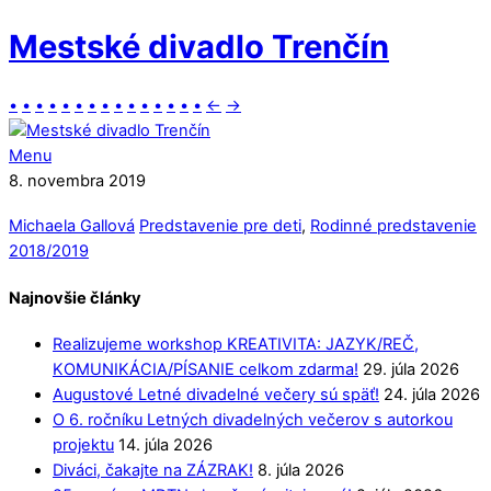
Mestské divadlo Trenčín
•
•
•
•
•
•
•
•
•
•
•
•
•
•
•
←
→
Menu
8. novembra 2019
Michaela Gallová
Predstavenie pre deti
,
Rodinné predstavenie
2018/2019
Najnovšie články
Realizujeme workshop KREATIVITA: JAZYK/REČ,
KOMUNIKÁCIA/PÍSANIE celkom zdarma!
29. júla 2026
Augustové Letné divadelné večery sú späť!
24. júla 2026
O 6. ročníku Letných divadelných večerov s autorkou
projektu
14. júla 2026
Diváci, čakajte na ZÁZRAK!
8. júla 2026