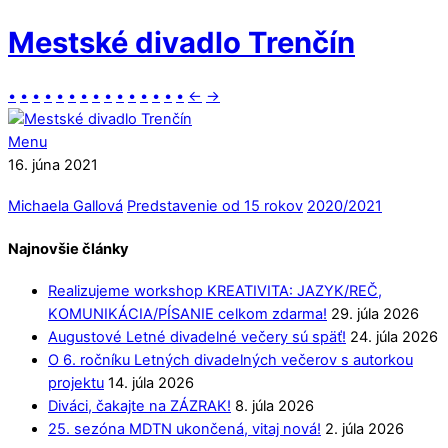
Mestské divadlo Trenčín
•
•
•
•
•
•
•
•
•
•
•
•
•
•
•
←
→
Menu
16. júna 2021
Michaela Gallová
Predstavenie od 15 rokov
2020/2021
Najnovšie články
Realizujeme workshop KREATIVITA: JAZYK/REČ,
KOMUNIKÁCIA/PÍSANIE celkom zdarma!
29. júla 2026
Augustové Letné divadelné večery sú späť!
24. júla 2026
O 6. ročníku Letných divadelných večerov s autorkou
projektu
14. júla 2026
Diváci, čakajte na ZÁZRAK!
8. júla 2026
25. sezóna MDTN ukončená, vitaj nová!
2. júla 2026